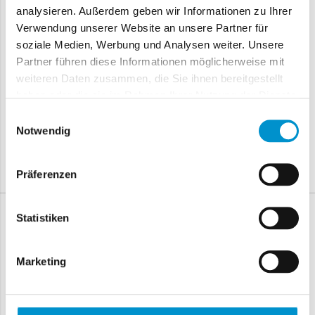
analysieren. Außerdem geben wir Informationen zu Ihrer
Wichtige Hinweise für Sie:
Verwendung unserer Website an unsere Partner für
Die Mieterchecks werden automatisch nach Bezahlung
soziale Medien, Werbung und Analysen weiter. Unsere
auf Ihrem Account gutgeschrieben.
Partner führen diese Informationen möglicherweise mit
Die gekauften Mietercheck
verfallen
nicht
und können
weiteren Daten zusammen, die Sie ihnen bereitgestellt
auf unbestimmte Zeit von Ihnen genutzt werden.
haben oder die sie im Rahmen Ihrer Nutzung der Dienste
gesammelt haben.
Es gibt
keinerlei versteckte Kosten
Einwilligungsauswahl
Notwendig
Für weitere Fragen stehen wir Ihnen jederzeit über unser
Kontaktformular zu Verfügung.
Präferenzen
Statistiken
Marketing
Mustercheck ansehen