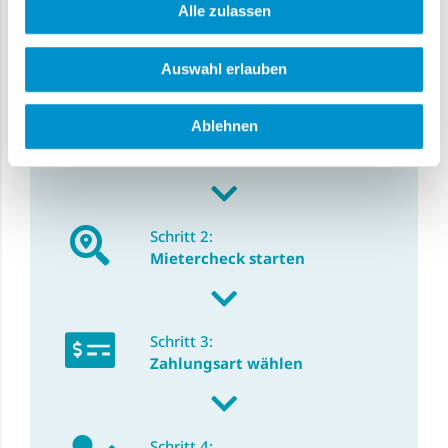
Alle zulassen
In vier einfachen Schritten zu
Ihrem Mietercheck
Auswahl erlauben
Ablehnen
Schritt 1:
Persönliche Daten
Schritt 2:
Mietercheck starten
Schritt 3:
Zahlungsart wählen
Schritt 4: