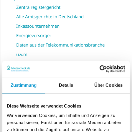
Zentralregistergericht
Alle Amtsgerichte in Deutschland
Inkassounternehmen
Energieversorger
Daten aus der Telekommunikationsbranche
u.v.m
Der Mietercheck ist:
tagesaktuell
Zustimmung
Details
Über Cookies
DSGVO-konform
Innerhalb weniger Minuten in Ihrem E-Mail Postfach
verfügbar
Diese Webseite verwendet Cookies
Wir verwenden Cookies, um Inhalte und Anzeigen zu
Durch den Kauf dieses Mietercheck Einzelabrufs werden
personalisieren, Funktionen für soziale Medien anbieten
Ihnen auf Ihren Mietercheck-Account
automatisch 250
Mietercheck (Abfragen) aufgebucht.
zu können und die Zugriffe auf unsere Website zu