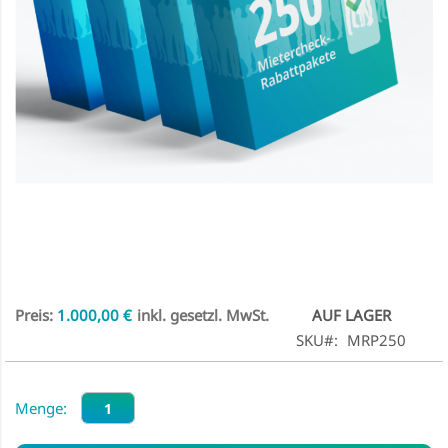
Zum
Anfang
der
Bildgalerie
springen
1.000,00 €
AUF LAGER
SKU
MRP250
Menge: