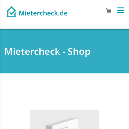
Mein Wa
Mietercheck - Shop