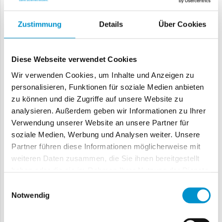
Zustimmung
Details
Über Cookies
Diese Webseite verwendet Cookies
Wir verwenden Cookies, um Inhalte und Anzeigen zu
personalisieren, Funktionen für soziale Medien anbieten
zu können und die Zugriffe auf unsere Website zu
analysieren. Außerdem geben wir Informationen zu Ihrer
Verwendung unserer Website an unsere Partner für
soziale Medien, Werbung und Analysen weiter. Unsere
Partner führen diese Informationen möglicherweise mit
weiteren Daten zusammen, die Sie ihnen bereitgestellt
Mietercheck-Paket 100
haben oder die sie im Rahmen Ihrer Nutzung der Dienste
Anzahl der Mieterchecks: 100
gesammelt haben.
Einwilligungsauswahl
Special
325,00 €
Price
Notwendig
In den Warenkorb