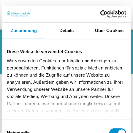
Mein Wa
Zustimmung
Details
Über Cookies
Erweiterte Suche
Diese Webseite verwendet Cookies
Wir verwenden Cookies, um Inhalte und Anzeigen zu
personalisieren, Funktionen für soziale Medien anbieten
zu können und die Zugriffe auf unsere Website zu
analysieren. Außerdem geben wir Informationen zu Ihrer
Verwendung unserer Website an unsere Partner für
Sucheinstellungen
soziale Medien, Werbung und Analysen weiter. Unsere
Partner führen diese Informationen möglicherweise mit
Artikelname
weiteren Daten zusammen, die Sie ihnen bereitgestellt
haben oder die sie im Rahmen Ihrer Nutzung der Dienste
gesammelt haben.
Einwilligungsauswahl
Artikelnummer
Notwendig