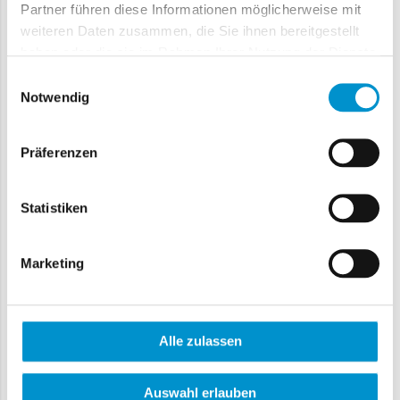
Partner führen diese Informationen möglicherweise mit
weiteren Daten zusammen, die Sie ihnen bereitgestellt
haben oder die sie im Rahmen Ihrer Nutzung der Dienste
gesammelt haben.
Einwilligungsauswahl
Notwendig
Mietercheck-Paket 250
Präferenzen
Anzahl der Mieterchecks: 250
Special
962,50 €
Price
Statistiken
1.000,00 €
Regulärer-Preis
Marketing
In den Warenkorb
Alle zulassen
Auswahl erlauben