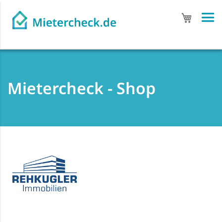
Mein Wa
Mietercheck - Shop